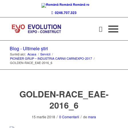
Română
Română
ro
0246.707.323
Blog - Ultimele știri
Sunteți aici:
Acasa
/
Servicii
/
PIONEER GRUP – INDUSTRIA CARNII CARNEXPO-2017
/
GOLDEN-RACE_EAE-2016_6
GOLDEN-RACE_EAE-
2016_6
/
/
15 martie 2018
0 Comentarii
de
mara