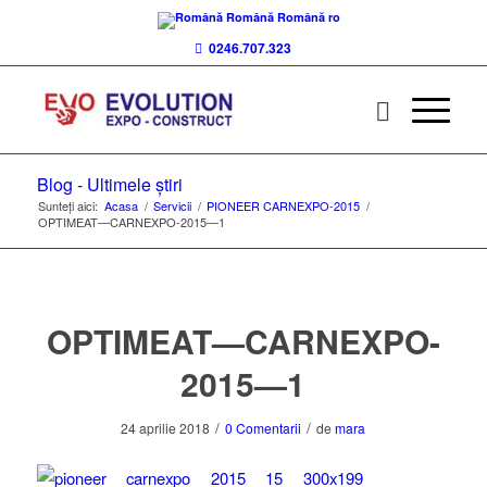
Română
Română
ro
0246.707.323
Blog - Ultimele știri
Sunteți aici:
Acasa
/
Servicii
/
PIONEER CARNEXPO-2015
/
OPTIMEAT—CARNEXPO-2015—1
OPTIMEAT—CARNEXPO-
2015—1
/
/
24 aprilie 2018
0 Comentarii
de
mara