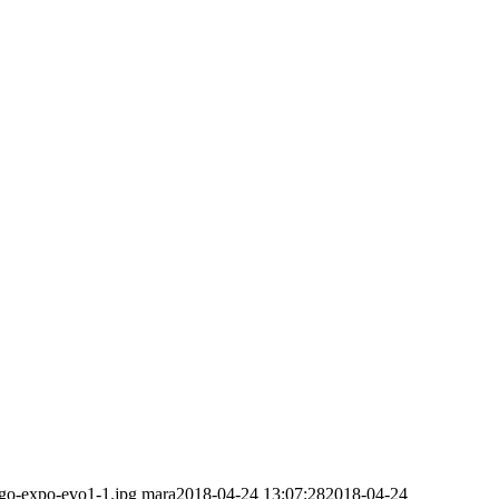
ogo-expo-evo1-1.jpg
mara
2018-04-24 13:07:28
2018-04-24