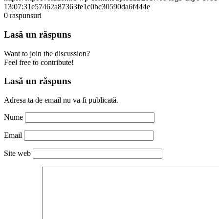
13:07:31
e57462a87363fe1c0bc30590da6f444e
0
raspunsuri
Lasă un răspuns
Want to join the discussion?
Feel free to contribute!
Lasă un răspuns
Adresa ta de email nu va fi publicată.
Nume
Email
Site web