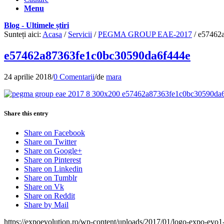
Menu
Blog - Ultimele știri
Sunteți aici:
Acasa
/
Servicii
/
PEGMA GROUP EAE-2017
/
e57462
e57462a87363fe1c0bc30590da6f444e
24 aprilie 2018
/
0 Comentarii
/
de
mara
Share this entry
Share on Facebook
Share on Twitter
Share on Google+
Share on Pinterest
Share on Linkedin
Share on Tumblr
Share on Vk
Share on Reddit
Share by Mail
https://expoevolution.ro/wp-content/uploads/2017/01/logo-expo-evo1