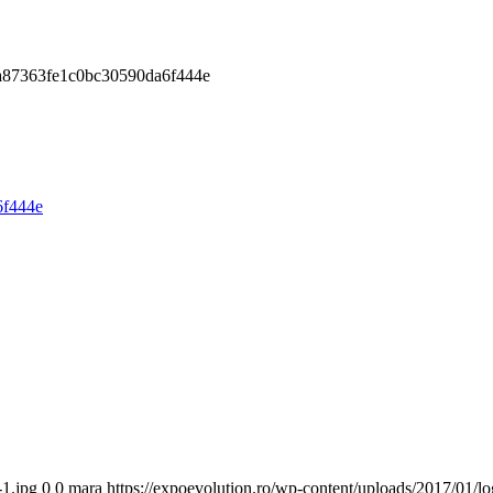
a87363fe1c0bc30590da6f444e
-1.jpg
0
0
mara
https://expoevolution.ro/wp-content/uploads/2017/01/l