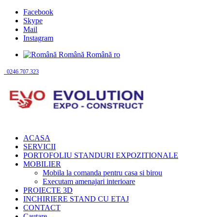
Facebook
Skype
Mail
Instagram
Română
Română
ro
0246.707.323
ACASA
SERVICII
PORTOFOLIU STANDURI EXPOZITIONALE
MOBILIER
Mobila la comanda pentru casa si birou
Executam amenajari interioare
PROIECTE 3D
INCHIRIERE STAND CU ETAJ
CONTACT
Cautare