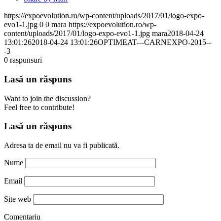
https://expoevolution.ro/wp-content/uploads/2017/01/logo-expo-
evo1-1.jpg
0
0
mara
https://expoevolution.ro/wp-
content/uploads/2017/01/logo-expo-evo1-1.jpg
mara
2018-04-24
13:01:26
2018-04-24 13:01:26
OPTIMEAT---CARNEXPO-2015--
-3
0
raspunsuri
Lasă un răspuns
Want to join the discussion?
Feel free to contribute!
Lasă un răspuns
Adresa ta de email nu va fi publicată.
Nume
Email
Site web
Comentariu