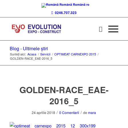
Română
Română
ro
0246.707.323
Blog - Ultimele știri
Sunteți aici:
Acasa
/
Servicii
/
OPTIMEAT CARNEXPO 2015
/
GOLDEN-RACE_EAE-2016_5
GOLDEN-RACE_EAE-
2016_5
/
/
24 aprilie 2018
0 Comentarii
de
mara