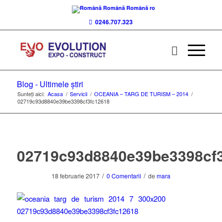
Română
Română
ro
0246.707.323
Blog - Ultimele știri
Sunteți aici:
Acasa
/
Servicii
/
OCEANIA – TARG DE TURISM – 2014
/
02719c93d8840e39be3398cf3fc12618
02719c93d8840e39be3398cf
/
/
18 februarie 2017
0 Comentarii
de
mara