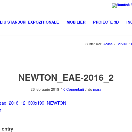
IU STANDURI EXPOZITIONALE
MOBILIER
PROIECTE 3D
IN
Sunteți aici:
Acasa
/
Servicii
/
NEWTON_EAE-2016_2
/
/
26 februarie 2018
0 Comentarii
de
mara
 entry