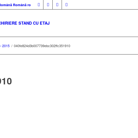
Română
Română
ro
CHIRIERE STAND CU ETAJ
– 2015
/
040fe824d3b007739ebc302ffc351910
910