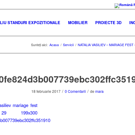
IU STANDURI EXPOZITIONALE
MOBILIER
PROIECTE 3D
IN
Sunteți aici:
Acasa
/
Servicii
/
NATALIA VASILIEV – MARIAGE FEST 
0fe824d3b007739ebc302ffc351
/
/
18 februarie 2017
0 Comentarii
de
mara