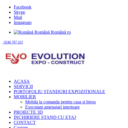
Facebook
Skype
Mail
Instagram
Română
Română
ro
0246.707.323
ACASA
SERVICII
PORTOFOLIU STANDURI EXPOZITIONALE
MOBILIER
Mobila la comanda pentru casa si birou
Executam amenajari interioare
PROIECTE 3D
INCHIRIERE STAND CU ETAJ
CONTACT
Cautare