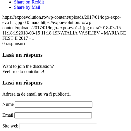
Share on Reddit
Share by Mail
https://expoevolution.ro/wp-content/uploads/2017/01/logo-expo-
evo1-1.jpg
0
0
mara
https://expoevolution.ro/wp-
content/uploads/2017/01/logo-expo-evo1-1.jpg
mara
2018-03-15
11:18:19
2018-03-15 11:18:19
NATALIA VASILIEV - MARIAGE
FEST II 2017 - 1
0
raspunsuri
Lasă un răspuns
Want to join the discussion?
Feel free to contribute!
Lasă un răspuns
Adresa ta de email nu va fi publicată.
Nume
Email
Site web