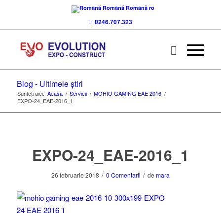
Română
Română
ro
0246.707.323
Blog - Ultimele știri
Sunteți aici:
Acasa
/
Servicii
/
MOHIO GAMING EAE 2016
/
EXPO-24_EAE-2016_1
EXPO-24_EAE-2016_1
/
/
26 februarie 2018
0 Comentarii
de
mara