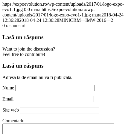
https://expoevolution.ro/wp-content/uploads/2017/01/logo-expo-
evo1-1.jpg
0
0
mara
https://expoevolution.ro/wp-
content/uploads/2017/01/logo-expo-evo1-1.jpg
mara
2018-04-24
12:36:28
2018-04-24 12:36:28
MINICRM---IMW-2016---2
0
raspunsuri
Lasă un răspuns
Want to join the discussion?
Feel free to contribute!
Lasă un răspuns
Adresa ta de email nu va fi publicată.
Nume
Email
Site web
Comentariu