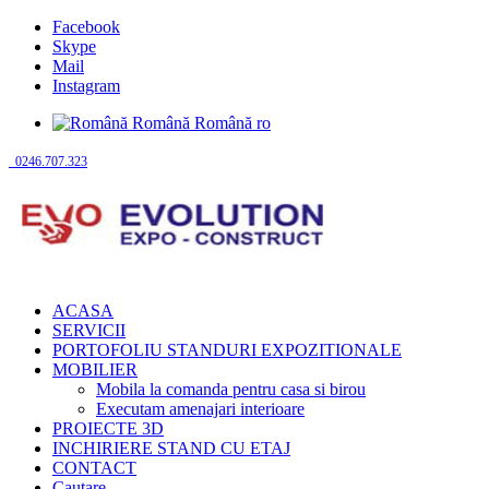
Facebook
Skype
Mail
Instagram
Română
Română
ro
0246.707.323
ACASA
SERVICII
PORTOFOLIU STANDURI EXPOZITIONALE
MOBILIER
Mobila la comanda pentru casa si birou
Executam amenajari interioare
PROIECTE 3D
INCHIRIERE STAND CU ETAJ
CONTACT
Cautare