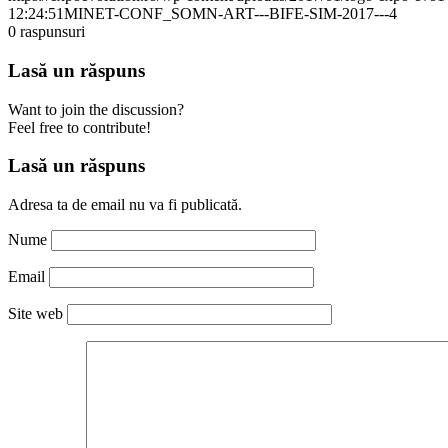
12:24:51
MINET-CONF_SOMN-ART---BIFE-SIM-2017---4
0
raspunsuri
Lasă un răspuns
Want to join the discussion?
Feel free to contribute!
Lasă un răspuns
Adresa ta de email nu va fi publicată.
Nume
Email
Site web