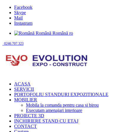
Facebook
Skype
Mail
Instagram
Română
Română
ro
0246.707.323
ACASA
SERVICII
PORTOFOLIU STANDURI EXPOZITIONALE
MOBILIER
Mobila la comanda pentru casa si birou
Executam amenajari interioare
PROIECTE 3D
INCHIRIERE STAND CU ETAJ
CONTACT
Cautare