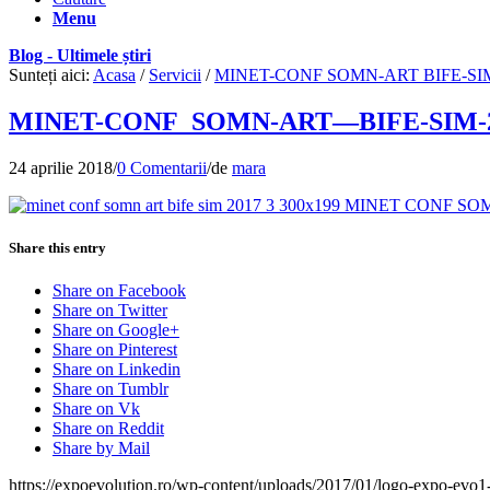
Menu
Blog - Ultimele știri
Sunteți aici:
Acasa
/
Servicii
/
MINET-CONF SOMN-ART BIFE-SIM
MINET-CONF_SOMN-ART—BIFE-SIM-
24 aprilie 2018
/
0 Comentarii
/
de
mara
Share this entry
Share on Facebook
Share on Twitter
Share on Google+
Share on Pinterest
Share on Linkedin
Share on Tumblr
Share on Vk
Share on Reddit
Share by Mail
https://expoevolution.ro/wp-content/uploads/2017/01/logo-expo-evo1