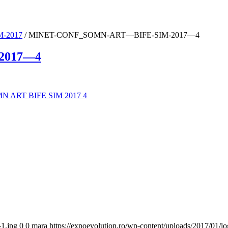
-2017
/
MINET-CONF_SOMN-ART—BIFE-SIM-2017—4
2017—4
-1.jpg
0
0
mara
https://expoevolution.ro/wp-content/uploads/2017/01/l