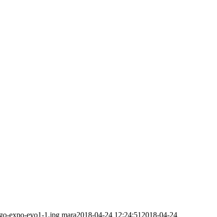
ogo-expo-evo1-1.jpg
mara
2018-04-24 12:24:51
2018-04-24