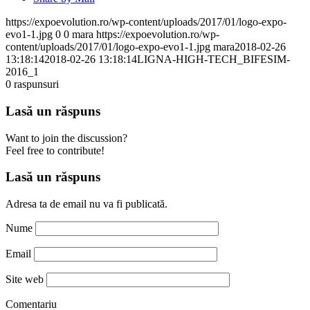
https://expoevolution.ro/wp-content/uploads/2017/01/logo-expo-
evo1-1.jpg
0
0
mara
https://expoevolution.ro/wp-
content/uploads/2017/01/logo-expo-evo1-1.jpg
mara
2018-02-26
13:18:14
2018-02-26 13:18:14
LIGNA-HIGH-TECH_BIFESIM-
2016_1
0
raspunsuri
Lasă un răspuns
Want to join the discussion?
Feel free to contribute!
Lasă un răspuns
Adresa ta de email nu va fi publicată.
Nume
Email
Site web
Comentariu