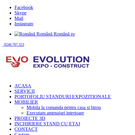
Facebook
Skype
Mail
Instagram
Română
Română
ro
0246.707.323
ACASA
SERVICII
PORTOFOLIU STANDURI EXPOZITIONALE
MOBILIER
Mobila la comanda pentru casa si birou
Executam amenajari interioare
PROIECTE 3D
INCHIRIERE STAND CU ETAJ
CONTACT
Cautare