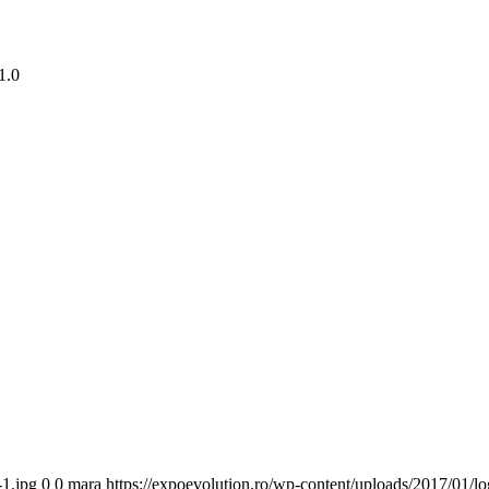
1.0
-1.jpg
0
0
mara
https://expoevolution.ro/wp-content/uploads/2017/01/l