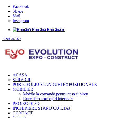
Facebook
Skype
Mail
Instagram
Română
Română
ro
0246.707.323
ACASA
SERVICII
PORTOFOLIU STANDURI EXPOZITIONALE
MOBILIER
Mobila la comanda pentru casa si birou
Executam amenajari interioare
PROIECTE 3D
INCHIRIERE STAND CU ETAJ
CONTACT
Cautare