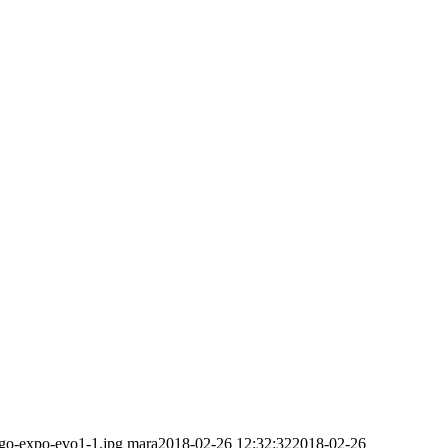
ogo-expo-evo1-1.jpg
mara
2018-02-26 12:32:32
2018-02-26