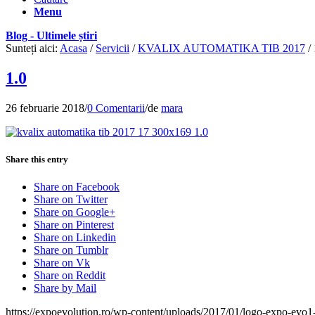
Menu
Blog - Ultimele știri
Sunteți aici:
Acasa
/
Servicii
/
KVALIX AUTOMATIKA TIB 2017
/
1.0
26 februarie 2018
/
0 Comentarii
/
de
mara
Share this entry
Share on Facebook
Share on Twitter
Share on Google+
Share on Pinterest
Share on Linkedin
Share on Tumblr
Share on Vk
Share on Reddit
Share by Mail
https://expoevolution.ro/wp-content/uploads/2017/01/logo-expo-evo1