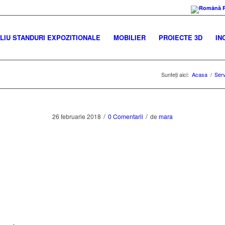
IU STANDURI EXPOZITIONALE
MOBILIER
PROIECTE 3D
IN
Sunteți aici:
Acasa
/
Serv
/
/
26 februarie 2018
0 Comentarii
de
mara