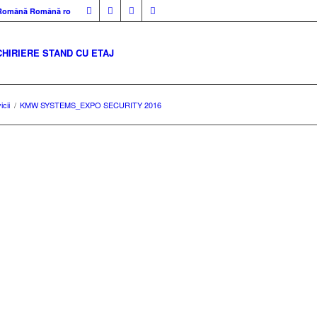
Română
Română
ro
CHIRIERE STAND CU ETAJ
icii
/
KMW SYSTEMS_EXPO SECURITY 2016