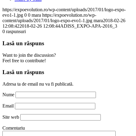
https://expoevolution.ro/wp-content/uploads/2017/01/logo-expo-
evo1-1.jpg
0
0
mara
https://expoevolution.ro/wp-
content/uploads/2017/01/logo-expo-evo1-1.jpg
mara
2018-02-26
12:08:42
2018-02-26 12:08:44
ADISS_EXPO-APA-2016_3
0
raspunsuri
Lasă un răspuns
Want to join the discussion?
Feel free to contribute!
Lasă un răspuns
Adresa ta de email nu va fi publicată.
Nume
Email
Site web
Comentariu