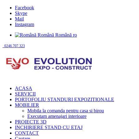
Facebook
Skype
Mail
Instagram
Română
Română
ro
0246.707.323
ACASA
SERVICII
PORTOFOLIU STANDURI EXPOZITIONALE
MOBILIER
Mobila la comanda pentru casa si birou
Executam amenajari interioare
PROIECTE 3D
INCHIRIERE STAND CU ETAJ
CONTACT
Cautare