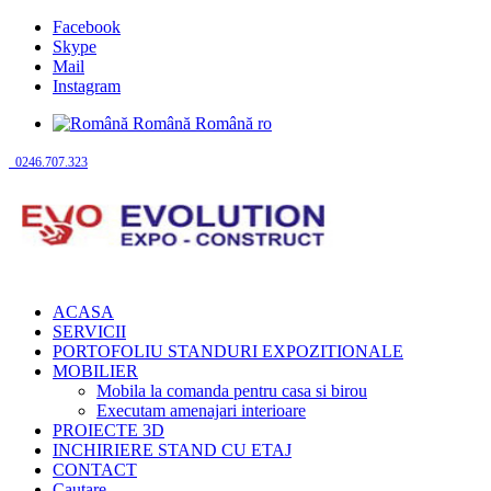
Facebook
Skype
Mail
Instagram
Română
Română
ro
0246.707.323
ACASA
SERVICII
PORTOFOLIU STANDURI EXPOZITIONALE
MOBILIER
Mobila la comanda pentru casa si birou
Executam amenajari interioare
PROIECTE 3D
INCHIRIERE STAND CU ETAJ
CONTACT
Cautare