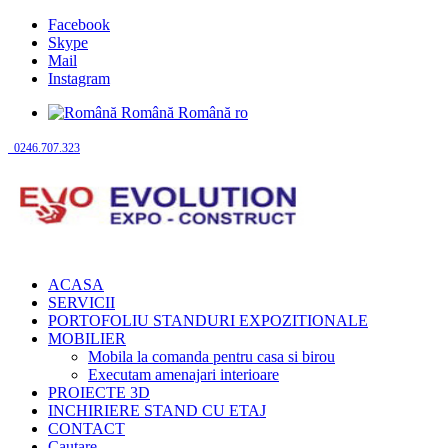
Facebook
Skype
Mail
Instagram
Română
Română
ro
0246.707.323
ACASA
SERVICII
PORTOFOLIU STANDURI EXPOZITIONALE
MOBILIER
Mobila la comanda pentru casa si birou
Executam amenajari interioare
PROIECTE 3D
INCHIRIERE STAND CU ETAJ
CONTACT
Cautare