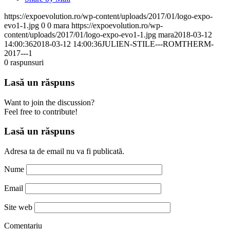
https://expoevolution.ro/wp-content/uploads/2017/01/logo-expo-
evo1-1.jpg
0
0
mara
https://expoevolution.ro/wp-
content/uploads/2017/01/logo-expo-evo1-1.jpg
mara
2018-03-12
14:00:36
2018-03-12 14:00:36
JULIEN-STILE---ROMTHERM-
2017---1
0
raspunsuri
Lasă un răspuns
Want to join the discussion?
Feel free to contribute!
Lasă un răspuns
Adresa ta de email nu va fi publicată.
Nume
Email
Site web
Comentariu