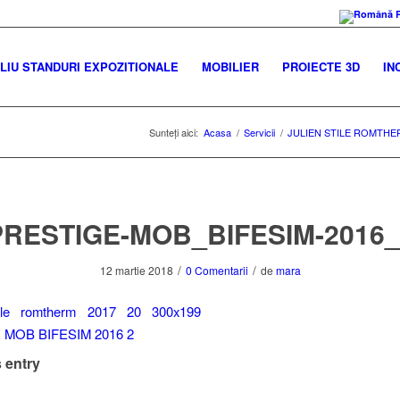
IU STANDURI EXPOZITIONALE
MOBILIER
PROIECTE 3D
IN
Sunteți aici:
Acasa
/
Servicii
/
JULIEN STILE ROMTHE
PRESTIGE-MOB_BIFESIM-2016_
/
/
12 martie 2018
0 Comentarii
de
mara
 entry