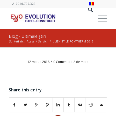
0246.707.323
Blog - Ultimele știri
Sunteți aici:
Acasa
/
Servicii
/
JULIEN STILE ROMTHERM-2016
/
/
12 martie 2018
0 Comentarii
de
mara
Share this entry