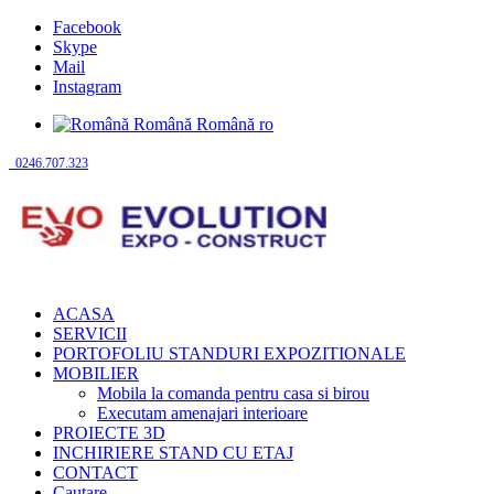
Facebook
Skype
Mail
Instagram
Română
Română
ro
0246.707.323
ACASA
SERVICII
PORTOFOLIU STANDURI EXPOZITIONALE
MOBILIER
Mobila la comanda pentru casa si birou
Executam amenajari interioare
PROIECTE 3D
INCHIRIERE STAND CU ETAJ
CONTACT
Cautare