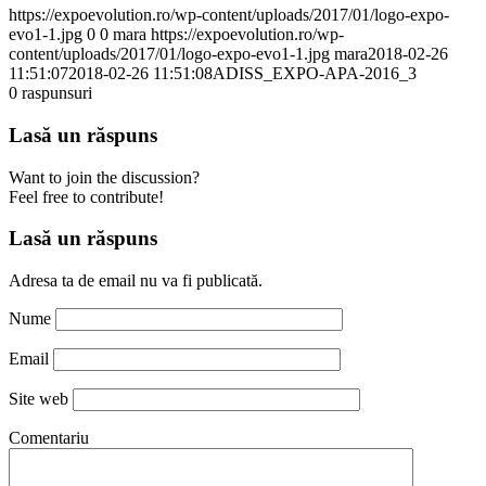
https://expoevolution.ro/wp-content/uploads/2017/01/logo-expo-
evo1-1.jpg
0
0
mara
https://expoevolution.ro/wp-
content/uploads/2017/01/logo-expo-evo1-1.jpg
mara
2018-02-26
11:51:07
2018-02-26 11:51:08
ADISS_EXPO-APA-2016_3
0
raspunsuri
Lasă un răspuns
Want to join the discussion?
Feel free to contribute!
Lasă un răspuns
Adresa ta de email nu va fi publicată.
Nume
Email
Site web
Comentariu