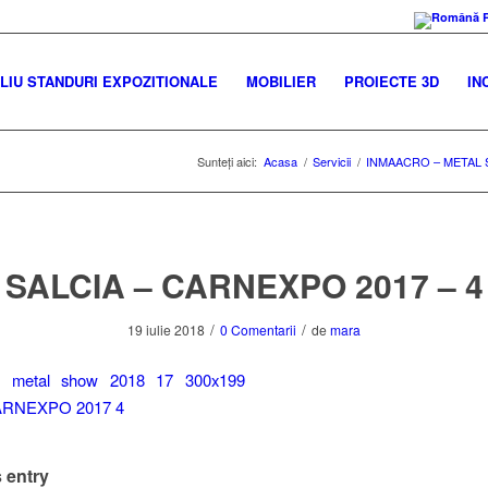
IU STANDURI EXPOZITIONALE
MOBILIER
PROIECTE 3D
IN
Sunteți aici:
Acasa
/
Servicii
/
INMAACRO – METAL 
SALCIA – CARNEXPO 2017 – 4
/
/
19 iulie 2018
0 Comentarii
de
mara
 entry