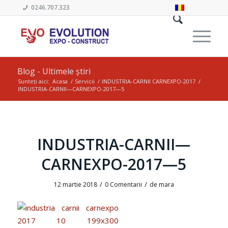
0246.707.323
Blog - Ultimele știri
Sunteți aici:
Acasa
/
Servicii
/
INDUSTRIA-CARNII CARNEXPO-2017
/
INDUSTRIA-CARNII—CARNEXPO-2017—5
INDUSTRIA-CARNII—
CARNEXPO-2017—5
/
/
12 martie 2018
0 Comentarii
de
mara