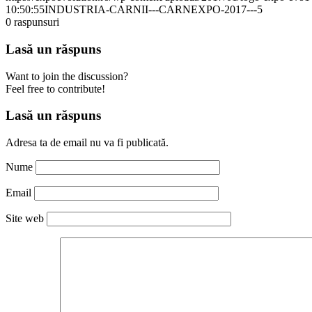
10:50:55
INDUSTRIA-CARNII---CARNEXPO-2017---5
0
raspunsuri
Lasă un răspuns
Want to join the discussion?
Feel free to contribute!
Lasă un răspuns
Adresa ta de email nu va fi publicată.
Nume
Email
Site web