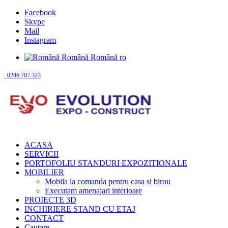
Facebook
Skype
Mail
Instagram
Română
Română
ro
0246.707.323
ACASA
SERVICII
PORTOFOLIU STANDURI EXPOZITIONALE
MOBILIER
Mobila la comanda pentru casa si birou
Executam amenajari interioare
PROIECTE 3D
INCHIRIERE STAND CU ETAJ
CONTACT
Cautare