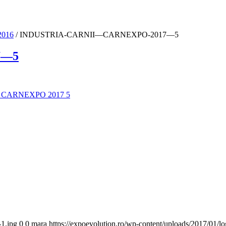
016
/
INDUSTRIA-CARNII—CARNEXPO-2017—5
7—5
-1.jpg
0
0
mara
https://expoevolution.ro/wp-content/uploads/2017/01/l