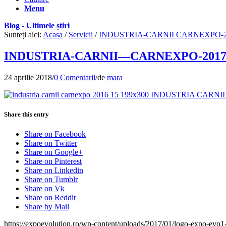
Menu
Blog - Ultimele știri
Sunteți aici:
Acasa
/
Servicii
/
INDUSTRIA-CARNII CARNEXPO-2
INDUSTRIA-CARNII—CARNEXPO-201
24 aprilie 2018
/
0 Comentarii
/
de
mara
Share this entry
Share on Facebook
Share on Twitter
Share on Google+
Share on Pinterest
Share on Linkedin
Share on Tumblr
Share on Vk
Share on Reddit
Share by Mail
https://expoevolution.ro/wp-content/uploads/2017/01/logo-expo-evo1