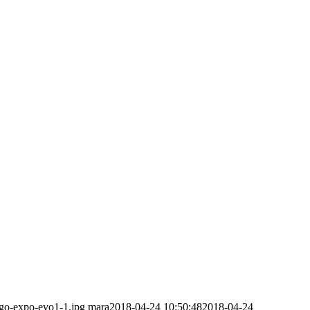
ogo-expo-evo1-1.jpg
mara
2018-04-24 10:50:48
2018-04-24