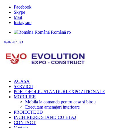
Facebook
Skype
Mail
Instagram
Română
Română
ro
0246.707.323
ACASA
SERVICII
PORTOFOLIU STANDURI EXPOZITIONALE
MOBILIER
Mobila la comanda pentru casa si birou
Executam amenajari interioare
PROIECTE 3D
INCHIRIERE STAND CU ETAJ
CONTACT
Cautare