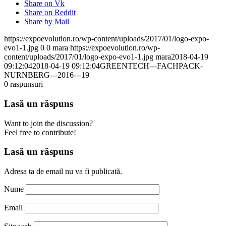
Share on Vk
Share on Reddit
Share by Mail
https://expoevolution.ro/wp-content/uploads/2017/01/logo-expo-
evo1-1.jpg
0
0
mara
https://expoevolution.ro/wp-
content/uploads/2017/01/logo-expo-evo1-1.jpg
mara
2018-04-19
09:12:04
2018-04-19 09:12:04
GREENTECH---FACHPACK-
NURNBERG---2016---19
0
raspunsuri
Lasă un răspuns
Want to join the discussion?
Feel free to contribute!
Lasă un răspuns
Adresa ta de email nu va fi publicată.
Nume
Email