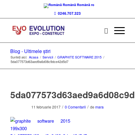
Română
Română
ro
0246.707.323
Blog - Ultimele știri
Sunteți aici:
Acasa
/
Servicii
/
GRAPHITE SOFTWARE 2015
/
5da077573d63aed9a6d08c9dce42d5d7
5da077573d63aed9a6d08c9d
/
/
11 februarie 2017
0 Comentarii
de
mara