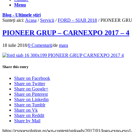
Menu
Blog - Ultimele știri
Sunteți aici:
Acasa
/
Servicii
/
FORD – SIAB 2018
/
PIONEER GRUP
PIONEER GRUP – CARNEXPO 2017 – 4
18 iulie 2018
/
0 Comentarii
/
de
mara
Share this entry
Share on Facebook
Share on Twitter
Share on Google+
Share on Pinterest
Share on Linkedin
Share on Tumblr
Share on Vk
Share on Reddit
Share by Mail
https://expoevolution.ro/wp-content/uploads/2017/01/logo-expo-evo1