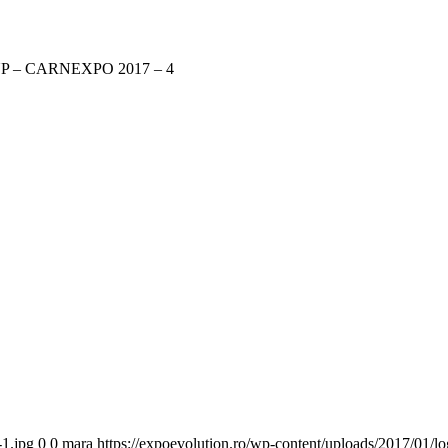
 – CARNEXPO 2017 – 4
-1.jpg
0
0
mara
https://expoevolution.ro/wp-content/uploads/2017/01/l