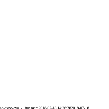
ogo-expo-evo1-1.jpg
mara
2018-07-18 14:26:38
2018-07-18