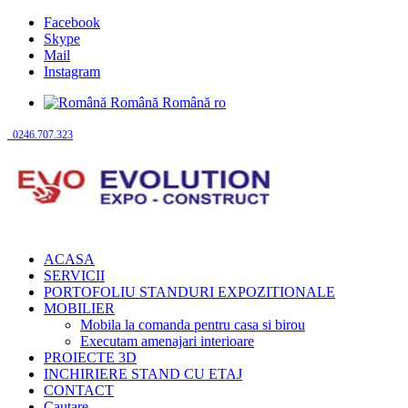
Facebook
Skype
Mail
Instagram
Română
Română
ro
0246.707.323
ACASA
SERVICII
PORTOFOLIU STANDURI EXPOZITIONALE
MOBILIER
Mobila la comanda pentru casa si birou
Executam amenajari interioare
PROIECTE 3D
INCHIRIERE STAND CU ETAJ
CONTACT
Cautare