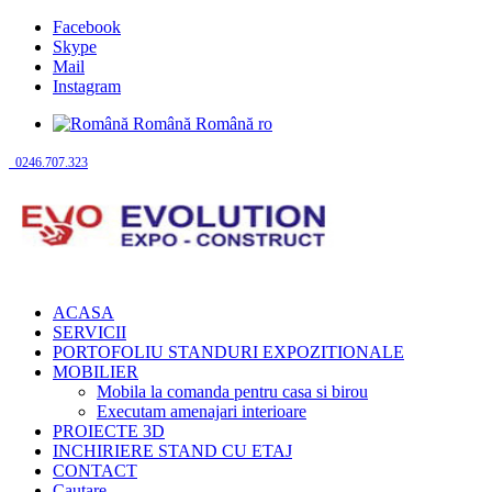
Facebook
Skype
Mail
Instagram
Română
Română
ro
0246.707.323
ACASA
SERVICII
PORTOFOLIU STANDURI EXPOZITIONALE
MOBILIER
Mobila la comanda pentru casa si birou
Executam amenajari interioare
PROIECTE 3D
INCHIRIERE STAND CU ETAJ
CONTACT
Cautare