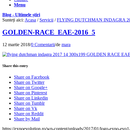
Menu
Blog - Ultimele știri
Sunteți aici:
Acasa
/
Servicii
/
FLYING DUTCHMAN INDAGRA 2
GOLDEN-RACE_EAE-2016_5
12 martie 2018
/
0 Comentarii
/
de
mara
Share this entry
Share on Facebook
Share on Twitter
Share on Google+
Share on Pinterest
Share on Linkedin
Share on Tumblr
Share on Vk
Share on Reddit
Share by Mail
https://expoevolution.ro/wp-content/uploads/2017/01/logo-expo-evo1