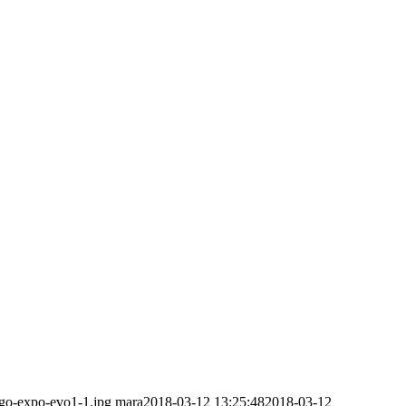
ogo-expo-evo1-1.jpg
mara
2018-03-12 13:25:48
2018-03-12