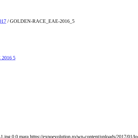
017
/
GOLDEN-RACE_EAE-2016_5
-1.jpg
0
0
mara
https://expoevolution.ro/wp-content/uploads/2017/01/l