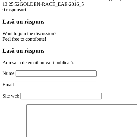
13:25:52
GOLDEN-RACE_EAE-2016_5
0
raspunsuri
Lasă un răspuns
Want to join the discussion?
Feel free to contribute!
Lasă un răspuns
Adresa ta de email nu va fi publicată.
Nume
Email
Site web