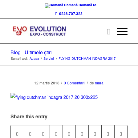
Română
Română
ro
0246.707.323
Blog - Ultimele știri
Sunteți aici:
Acasa
/
Servicii
/
FLYING DUTCHMAN INDAGRA 2017
/
/
12 martie 2018
0 Comentarii
de
mara
Share this entry