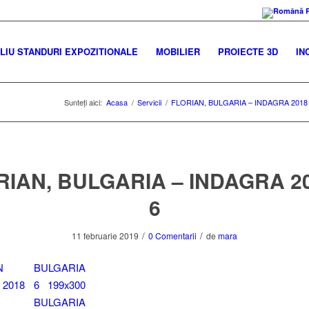
IU STANDURI EXPOZITIONALE
MOBILIER
PROIECTE 3D
IN
Sunteți aici:
Acasa
/
Servicii
/
FLORIAN, BULGARIA – INDAGRA 2018
RIAN, BULGARIA – INDAGRA 20
6
/
/
11 februarie 2019
0 Comentarii
de
mara