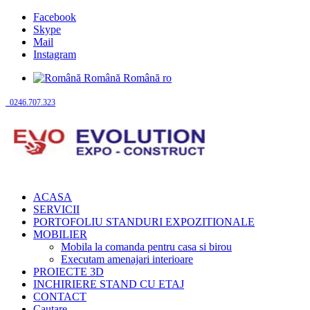
Facebook
Skype
Mail
Instagram
Română
Română
ro
0246.707.323
ACASA
SERVICII
PORTOFOLIU STANDURI EXPOZITIONALE
MOBILIER
Mobila la comanda pentru casa si birou
Executam amenajari interioare
PROIECTE 3D
INCHIRIERE STAND CU ETAJ
CONTACT
Cautare