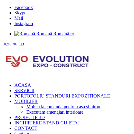
Facebook
Skype
Mail
Instagram
Română
Română
ro
0246.707.323
ACASA
SERVICII
PORTOFOLIU STANDURI EXPOZITIONALE
MOBILIER
Mobila la comanda pentru casa si birou
Executam amenajari interioare
PROIECTE 3D
INCHIRIERE STAND CU ETAJ
CONTACT
Cautare