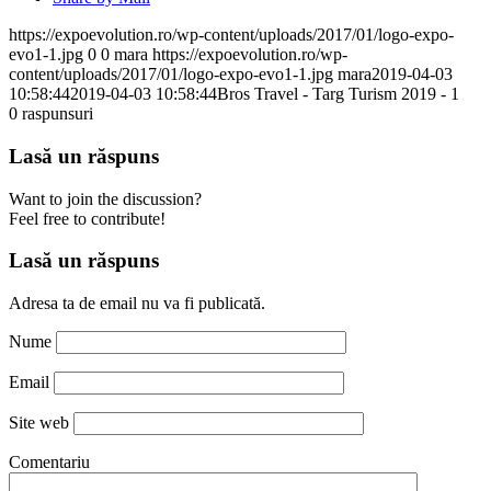
https://expoevolution.ro/wp-content/uploads/2017/01/logo-expo-
evo1-1.jpg
0
0
mara
https://expoevolution.ro/wp-
content/uploads/2017/01/logo-expo-evo1-1.jpg
mara
2019-04-03
10:58:44
2019-04-03 10:58:44
Bros Travel - Targ Turism 2019 - 1
0
raspunsuri
Lasă un răspuns
Want to join the discussion?
Feel free to contribute!
Lasă un răspuns
Adresa ta de email nu va fi publicată.
Nume
Email
Site web
Comentariu