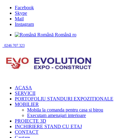
Facebook
Skype
Mail
Instagram
Română
Română
ro
0246.707.323
ACASA
SERVICII
PORTOFOLIU STANDURI EXPOZITIONALE
MOBILIER
Mobila la comanda pentru casa si birou
Executam amenajari interioare
PROIECTE 3D
INCHIRIERE STAND CU ETAJ
CONTACT
Cautare