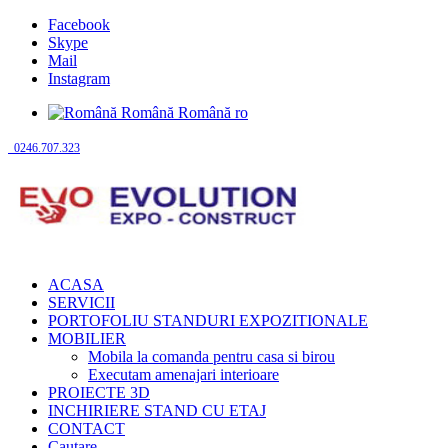
Facebook
Skype
Mail
Instagram
Română
Română
ro
0246.707.323
ACASA
SERVICII
PORTOFOLIU STANDURI EXPOZITIONALE
MOBILIER
Mobila la comanda pentru casa si birou
Executam amenajari interioare
PROIECTE 3D
INCHIRIERE STAND CU ETAJ
CONTACT
Cautare